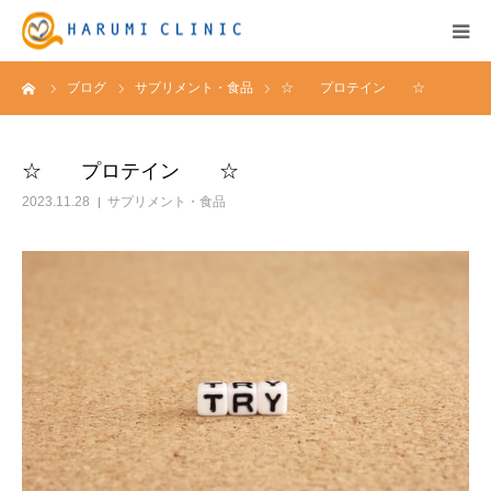
ーム
ブログ
サプリメント・食品
☆ プロテイン ☆
HOME
保険診療
☆ プロテイン ☆
2023.11.28
サプリメント・食品
自由診療&料金表
キャンペーン
お知らせ
医院紹介
アクセス