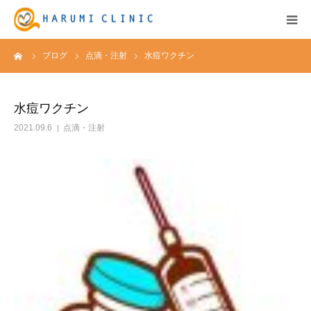
ーム
ブログ
点滴・注射
水痘ワクチン
HOME
保険診療
水痘ワクチン
2021.09.6
点滴・注射
自由診療&料金表
キャンペーン
お知らせ
医院紹介
アクセス