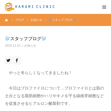
ーム
ブログ
お知らせ
スタッフブログ
HOME
保険診療
スタッフブログ
2024.12.15
お知らせ
自由診療&料金表
キャンペーン
やっと冬らしくなってきましたね！
お知らせ
今日はプロファイロについて…プロファイロとは肌の
医院紹介
土台となる脂肪細胞やハリやキメを守る線維芽細胞など
を促進させるヒアルロン酸製剤です。
アクセス