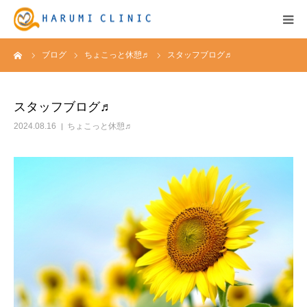
ーム
ブログ
ちょこっと休憩♬
スタッフブログ♬
HOME
保険診療
スタッフブログ♬
2024.08.16
ちょこっと休憩♬
自由診療&料金表
キャンペーン
お知らせ
医院紹介
アクセス