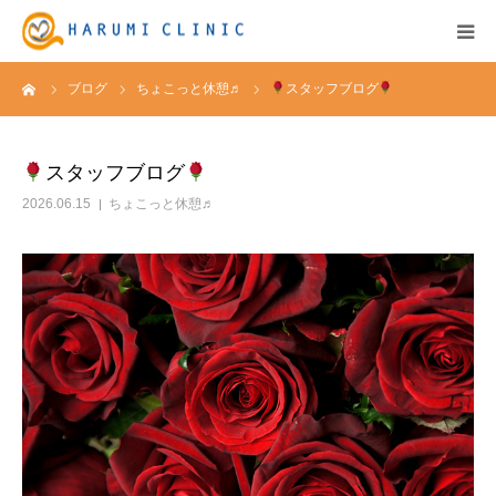
ーム
ブログ
ちょこっと休憩♬
スタッフブログ
HOME
保険診療
スタッフブログ
2026.06.15
ちょこっと休憩♬
自由診療&料金表
キャンペーン
お知らせ
医院紹介
アクセス